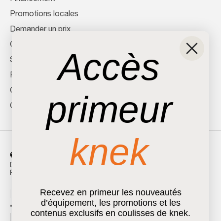
Promotions locales
Demander un prix
Offres Kubota
Accès
Service
Pièces
Contactez-nous
primeur
Carrières
knek
© 2024
Atoll Digital Inc
. Tous droits réservés.
Déclaration de confidentialité
Politique des cookies
Recevez en primeur les nouveautés
d’équipement, les promotions et les
contenus exclusifs en coulisses de knek.