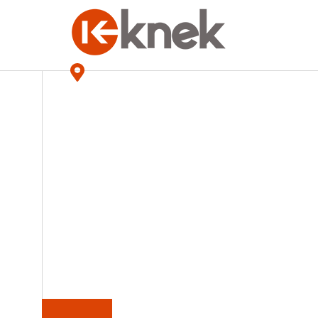
KNEK
NOS MAGASINS
KUBOTA
ACCUEIL
HISTOIRES DE KNEK
ÉQUIPEMENT
MINIER
LIQUIDATION
ACCESSOIRES
CONTACT
ENG