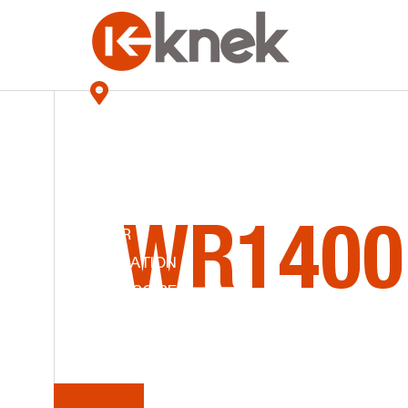
KNEK
NOS MAGASINS
LA
SÉRI
ACCUEIL
HISTOIRES DE KNEK
ÉQUIPEMENT
WR1400
MINIER
LIQUIDATION
ACCESSOIRES
CONTACT
Enrubanneuse
ENG