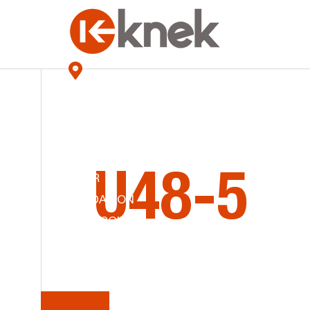
KNEK
NOS MAGASINS
LA
SÉRI
ACCUEIL
HISTOIRES DE KNEK
ÉQUIPEMENT
U48-5
MINIER
LIQUIDATION
ACCESSOIRES
CONTACT
Mini-excavatrices
ENG