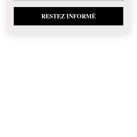
RESTEZ INFORMÉ
INTRODUCTION
Les machines Kubota de série RA1000 sont
fabriquées en vue de travailler à l'unisson avec
des tracteurs à hp plus faible tout en déployant
la puissance et la durabilité de leurs homologues
plus performants. La faucheuse de série RA1000
est munie de bras porte-dents qui assurent un