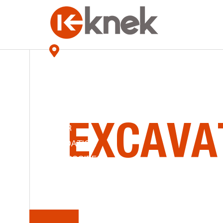
KNEK
NOS MAGASINS
LA
SÉRI
ACCUEIL
HISTOIRES DE KNEK
ÉQUIPEMENT
EXCAVA
MINIER
LIQUIDATION
ACCESSOIRES
CONTACT
Mini-excavatrices
ENG